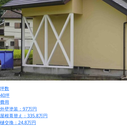
坪数
40坪
費用
外壁塗装：97万円
屋根葺替え：335.8万円
樋交換：24.8万円