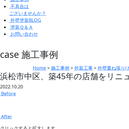
不具合は
ございませんか？
外壁塗装BLOG
塗装Ｑ＆Ａ
お問い合わせ
case
施工事例
Home
>
施工事例
>
外装工事
>
外壁重ね張り(
浜松市中区、築45年の店舗をリニ
2022.10.20
Before
After
クリックすると拡大します