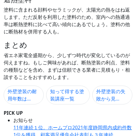
塗料に含まれる顔料やセラミックが、太陽光の熱をはね返
します。ただ反射を利用した塗料のため、室内への熱通過
率は断熱塗料に比べて高い傾向にあるでしょう。塗料の他
に断熱材を併用する人も。
まとめ
省エネ家電全盛期から、少しずつ時代が変化しているのが
伺えますね。もしご興味があれば、断熱塗装の利点、塗料
の種類などを含め、まずは信頼できる業者に見積もり・相
談することをおすすめします。
外壁塗装の耐
知って得する塗
外壁塗装の失
用年数は...
装講座一覧
敗から見...
PICK UP
お知らせ
11年連続１位。ホームプロ2021年度静岡県内成約件数
1位を獲得。顧客満足優良会社表彰も３年連続。