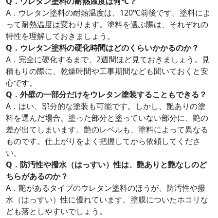
Q．ウレタン塗料の耐熱温度は何℃？
A．ウレタン塗料の耐熱温度は、120℃前後です。塗料によ
って耐熱温度は変わります。塗料を選ぶ際は、それぞれの
特性を理解しておきましょう。
Q．ウレタン塗料の硬化時間はどのくらいかかるのか？
A．完全に硬化するまで、2週間ほど見ておきましょう。見
積もりの際に、乾燥時間や工事期間なども聞いておくと安
心です。
Q．外壁の一部分だけをウレタン塗装することもできる？
A．はい、部分的な塗装も可能です。しかし、艶ありの塗
料を選んだ場合、塗った部分と塗っていない部分に、艶の
差が出てしまいます。艶のレベルも、塗料によって異なる
ものです。仕上がりをよく把握してから依頼してくださ
い。
Q．防汚性や撥水（はっすい）性は、艶ありと艶なしのど
ちらがあるのか？
A．艶があるタイプのウレタン塗料のほうが、防汚性や撥
水（はっすい）性に優れています。塗膜についたホコリな
ども落としやすいでしょう。