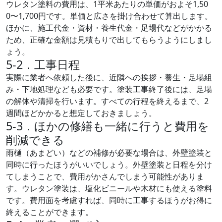
ウレタン塗料の費用は、1平米あたりの単価がおよそ1,50
0〜1,700円です。単価と広さを掛け合わせて算出します。
ほかに、施工代金・資材・養生代金・足場代などがかかる
ため、正確な金額は見積もりで出してもらうようにしまし
ょう。
5-2．工事日程
実際に業者へ依頼した後に、近隣への挨拶・養生・足場組
み・下地処理なども必要です。塗装工事終了後には、足場
の解体や清掃を行います。すべての行程を終えるまで、2
週間ほどかかると想定しておきましょう。
5-3．ほかの修繕も一緒に行うと費用を
削減できる
雨樋（あまどい）などの補修が必要な場合は、外壁塗装と
同時に行ったほうがいいでしょう。外壁塗装と日程を分け
てしまうことで、費用がかさんでしまう可能性がありま
す。ウレタン塗装は、塩化ビニールや木材にも使える塗料
です。費用面を考慮すれば、同時に工事するほうがお得に
終えることができます。