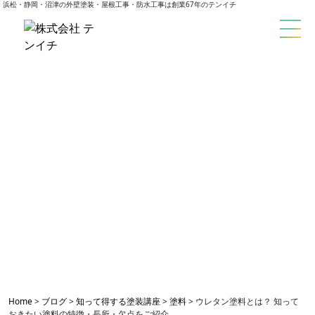
浜松・静岡・沼津の外壁塗装・屋根工事・防水工事は創業67年のテンイチ
blog
外壁塗装ブログ
Home
>
ブログ
>
知って得する塗装講座
>
塗料
>
ウレタン塗料とは？ 知って
おきたい塗料の特徴・長所・欠点をご紹介