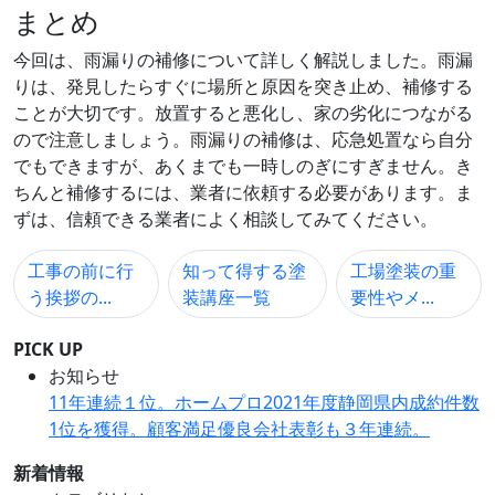
まとめ
今回は、雨漏りの補修について詳しく解説しました。雨漏
りは、発見したらすぐに場所と原因を突き止め、補修する
ことが大切です。放置すると悪化し、家の劣化につながる
ので注意しましょう。雨漏りの補修は、応急処置なら自分
でもできますが、あくまでも一時しのぎにすぎません。き
ちんと補修するには、業者に依頼する必要があります。ま
ずは、信頼できる業者によく相談してみてください。
工事の前に行
知って得する塗
工場塗装の重
う挨拶の...
装講座一覧
要性やメ...
PICK UP
お知らせ
11年連続１位。ホームプロ2021年度静岡県内成約件数
1位を獲得。顧客満足優良会社表彰も３年連続。
新着情報