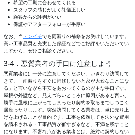
希望の工期に合わせてくれる
スタッフの感じがよく礼儀正しい
顧客からの評判がいい
保証やアフターフォローが手厚い
なお、当
テンイチ
でも雨漏りの補修をお受けしています。
高い工事品質と充実した保証などでご好評をいただいてい
ますから、ぜひご相談ください。
3-4．悪質業者の手口に注意しよう
悪質業者には十分に注意してください。いきなり訪問して
きて、「雨漏りをすぐに補修しないと家が大変なことにな
る」と言いながら不安をあおってくるのが主な手口です。
屋根や外壁など、見えづらいところに原因があると言い、
勝手に屋根に上がってしまったり契約を取るまでしつこく
居座ったりします。突然訪問してくる業者は、単に売り上
げを上げることが目的です。工事を依頼しても法外な費用
を請求される・工事品質が低すぎるなど、不満を残すこと
になります。不審な点がある業者とは、絶対に契約しない