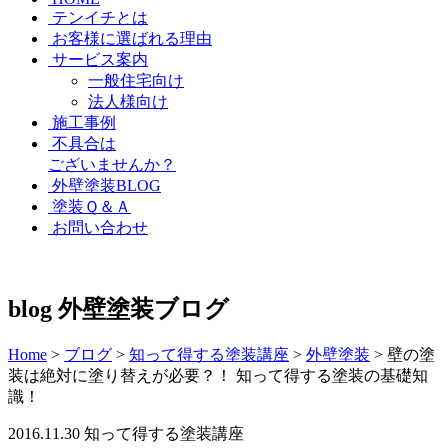
テンイチとは
お客様に選ばれる理由
サービス案内
一般住宅向け
法人様向け
施工事例
不具合は
ございませんか？
外壁塗装BLOG
塗装Ｑ＆Ａ
お問い合わせ
blog
外壁塗装ブログ
Home
>
ブログ
>
知って得する塗装講座
>
外壁塗装
>
壁の塗
装は絶対に塗り替えが必要？！ 知って得する塗装の基礎知
識！
2016.11.30
知って得する塗装講座