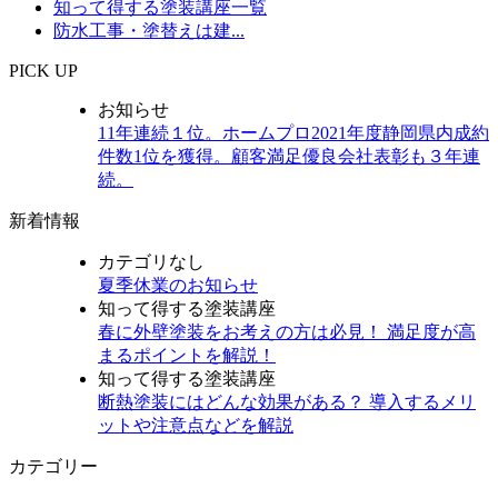
知って得する塗装講座一覧
防水工事・塗替えは建...
PICK UP
お知らせ
11年連続１位。ホームプロ2021年度静岡県内成約
件数1位を獲得。顧客満足優良会社表彰も３年連
続。
新着情報
カテゴリなし
夏季休業のお知らせ
知って得する塗装講座
春に外壁塗装をお考えの方は必見！ 満足度が高
まるポイントを解説！
知って得する塗装講座
断熱塗装にはどんな効果がある？ 導入するメリ
ットや注意点などを解説
カテゴリー