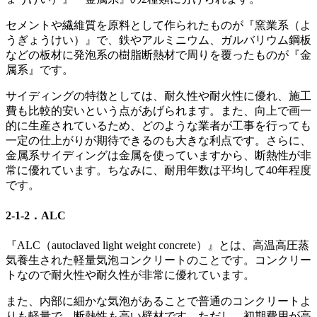
セメントや繊維質を原料として作られたものが『窯業系（よ
うぎょうけい）』で、鉄やアルミニウム、ガルバリウム鋼板
などの板材に発泡系の樹脂断熱材で周りを覆ったものが『金
属系』です。
サイディングの特徴としては、耐久性や耐火性に優れ、施工
費も比較的安いという点があげられます。また、向上で画一
的に生産されているため、どのような業者が工事を行っても
一定の仕上がりが期待できるのも大きな利点です。さらに、
金属系サイディングは金属を使っていますから、断熱性が非
常に優れています。ちなみに、耐用年数は平均して40年程度
です。
2-1-2．ALC
『ALC（autoclaved light weight concrete）』とは、高温高圧蒸
気養生された軽量気泡コンクリートのことです。コンクリー
トなので耐火性や耐久性が非常に優れています。
また、内部に細かな気泡があることで普通のコンクリートよ
りも軽量で、断熱性も高い壁材です。ただし、初期費用が高