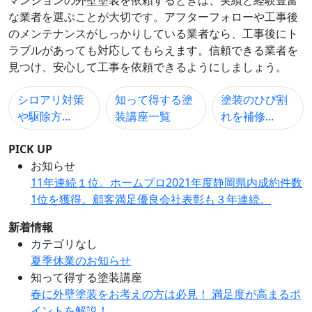
な業者を選ぶことが大切です。アフターフォローや工事後
のメンテナンスがしっかりしている業者なら、工事後にト
ラブルがあっても対応してもらえます。信頼できる業者を
見つけ、安心して工事を依頼できるようにしましょう。
シロアリ対策
知って得する塗
塗装のひび割
や駆除方...
装講座一覧
れを補修...
PICK UP
お知らせ
11年連続１位。ホームプロ2021年度静岡県内成約件数
1位を獲得。顧客満足優良会社表彰も３年連続。
新着情報
カテゴリなし
夏季休業のお知らせ
知って得する塗装講座
春に外壁塗装をお考えの方は必見！ 満足度が高まるポ
イントを解説！