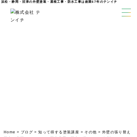
浜松・静岡・沼津の外壁塗装・屋根工事・防水工事は創業67年のテンイチ
blog
外壁塗装ブログ
Home
>
ブログ
>
知って得する塗装講座
>
その他
>
外壁の張り替え