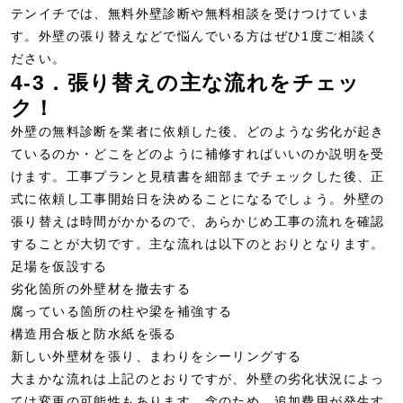
テンイチ
では、無料外壁診断や無料相談を受けつけていま
す。外壁の張り替えなどで悩んでいる方はぜひ1度ご相談く
ださい。
4-3．張り替えの主な流れをチェッ
ク！
外壁の無料診断を業者に依頼した後、どのような劣化が起き
ているのか・どこをどのように補修すればいいのか説明を受
けます。工事プランと見積書を細部までチェックした後、正
式に依頼し工事開始日を決めることになるでしょう。外壁の
張り替えは時間がかかるので、あらかじめ工事の流れを確認
することが大切です。主な流れは以下のとおりとなります。
足場を仮設する
劣化箇所の外壁材を撤去する
腐っている箇所の柱や梁を補強する
構造用合板と防水紙を張る
新しい外壁材を張り、まわりをシーリングする
大まかな流れは上記のとおりですが、外壁の劣化状況によっ
ては変更の可能性もあります。念のため、追加費用が発生す