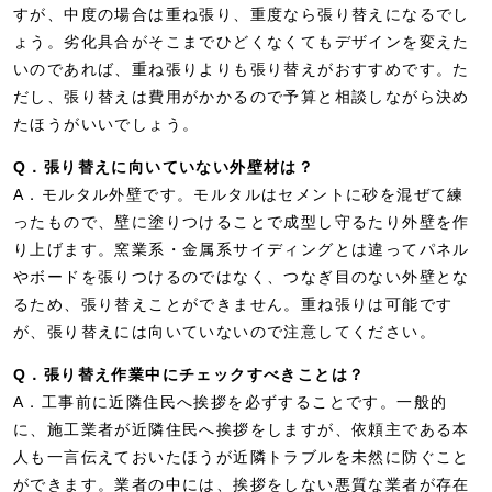
すが、中度の場合は重ね張り、重度なら張り替えになるでし
ょう。劣化具合がそこまでひどくなくてもデザインを変えた
いのであれば、重ね張りよりも張り替えがおすすめです。た
だし、張り替えは費用がかかるので予算と相談しながら決め
たほうがいいでしょう。
Q．張り替えに向いていない外壁材は？
A．モルタル外壁です。モルタルはセメントに砂を混ぜて練
ったもので、壁に塗りつけることで成型し守るたり外壁を作
り上げます。窯業系・金属系サイディングとは違ってパネル
やボードを張りつけるのではなく、つなぎ目のない外壁とな
るため、張り替えことができません。重ね張りは可能です
が、張り替えには向いていないので注意してください。
Q．張り替え作業中にチェックすべきことは？
A．工事前に近隣住民へ挨拶を必ずすることです。一般的
に、施工業者が近隣住民へ挨拶をしますが、依頼主である本
人も一言伝えておいたほうが近隣トラブルを未然に防ぐこと
ができます。業者の中には、挨拶をしない悪質な業者が存在