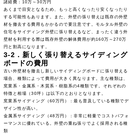
諸経費：10万～30万円
あくまで目安となるため、もっと高くなったり安くなったり
する可能性もあります。また、外壁の張り替えは既存の外壁
材を撤去する費用もかかるので要注意です。モルタル外壁の
住宅をサイディング外壁に張り替えるなど、まったく違う外
壁材を利用する際は既存外壁の解体費用が約160万～270万
円と割高になります。
3-2．新しく張り替えるサイディング
ボードの費用
古い外壁材を撤去し新しいサイディングボードに張り替える
場合、種類によって費用が大きく異なります。主な種類は、
窯業系・金属系・木質系・樹脂系の4種類です。それぞれの
特徴と相場（30坪）は以下のとおりとなります。
窯業系サイディング（60万円）：最も普及している種類でデ
ザイン性が高い。
金属系サイディング（48万円）：非常に軽量でコストパフォ
ーマンスに優れている。外壁の重ね張りでよく採用される種
類